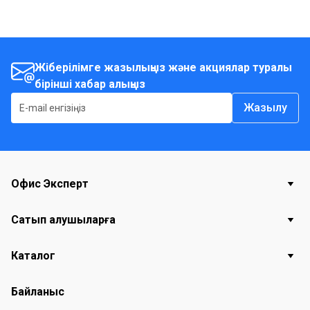
Жіберілімге жазылыңыз және акциялар туралы
бірінші хабар алыңыз
Жазылу
Офис Эксперт
Сатып алушыларға
Каталог
Байланыс