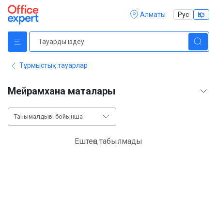
Алматы
Рус
Қаз
Тұрмыстық тауарлар
Мейрамхана маталары
Танымалдығы бойынша
Ештеңе табылмады