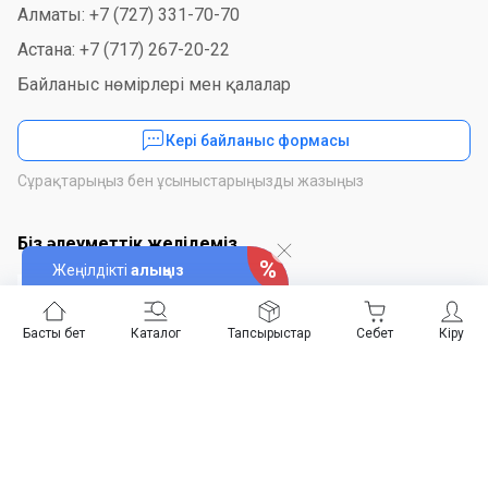
Алматы: +7 (727) 331-70-70
Астана: +7 (717) 267-20-22
Байланыс нөмірлері мен қалалар
Кері байланыс формасы
Сұрақтарыңыз бен ұсыныстарыңызды жазыңыз
Біз әлеуметтік желідеміз
Жеңілдікті
алыңыз
Басты бет
Каталог
Тапсырыстар
Себет
Кіру
Қосымшаны орнатыңыз