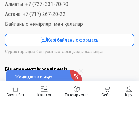
Алматы: +7 (727) 331-70-70
Астана: +7 (717) 267-20-22
Байланыс нөмірлері мен қалалар
Кері байланыс формасы
Сұрақтарыңыз бен ұсыныстарыңызды жазыңыз
Біз әлеуметтік желідеміз
Жеңілдікті
алыңыз
Басты бет
Каталог
Тапсырыстар
Себет
Кіру
Қосымшаны орнатыңыз