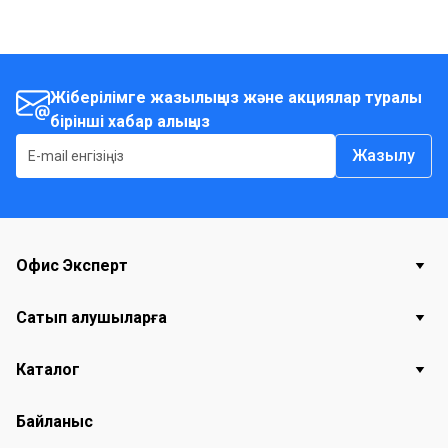
Жіберілімге жазылыңыз және акциялар туралы
бірінші хабар алыңыз
Жазылу
Офис Эксперт
Сатып алушыларға
Каталог
Байланыс