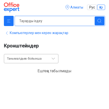
Алматы
Рус
Қаз
Компьютерлер мен керек-жарақтар
Кронштейндер
Танымалдығы бойынша
Ештеңе табылмады