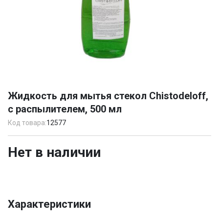
Item
1
Жидкость для мытья стекол Chistodeloff,
of
с распылителем, 500 мл
1
Код товара:
12577
Нет в наличии
Характеристики