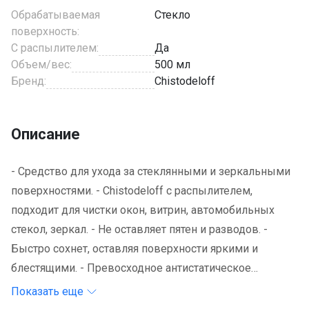
Обрабатываемая
Стекло
поверхность:
С распылителем:
Да
Объем/вес:
500 мл
Бренд:
Chistodeloff
Описание
- Средство для ухода за стеклянными и зеркальными
поверхностями. - Chistodeloff с распылителем,
подходит для чистки окон, витрин, автомобильных
стекол, зеркал. - Не оставляет пятен и разводов. -
Быстро сохнет, оставляя поверхности яркими и
блестящими. - Превосходное антистатическое
действие предотвращает накопление пыли на
Показать еще
поверхностях, делая их пребывание чистыми в