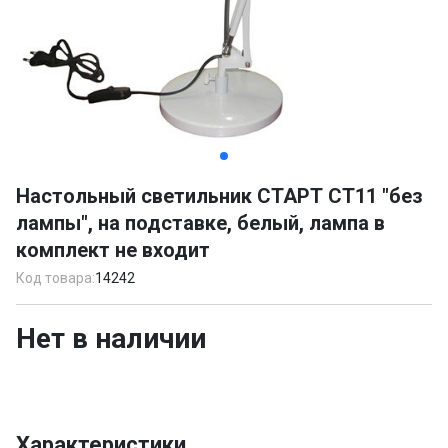
Item
1
Настольный светильник СТАРТ СТ11 "без
of
лампы", на подставке, белый, лампа в
2
комплект не входит
Код товара:
14242
Нет в наличии
Характеристики