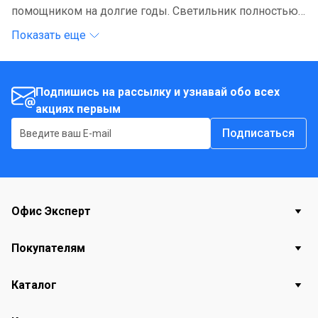
помощником на долгие годы. Светильник полностью
изготовлен из металла, поэтому отличается особой
Показать еще
прочностью и износостойкостью.
Подпишись на рассылку и узнавай обо всех
акциях первым
Подписаться
Офис Эксперт
Покупателям
Каталог