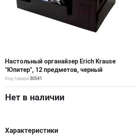
Item
1
Настольный органайзер Erich Krause
of
"Юпитер", 12 предметов, черный
1
Код товара:
30541
Нет в наличии
Характеристики