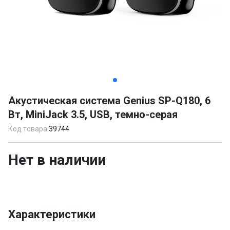
Item
1
Акустическая система Genius SP-Q180, 6
of
Вт, MiniJack 3.5, USB, темно-серая
3
Код товара:
39744
Нет в наличии
Характеристики