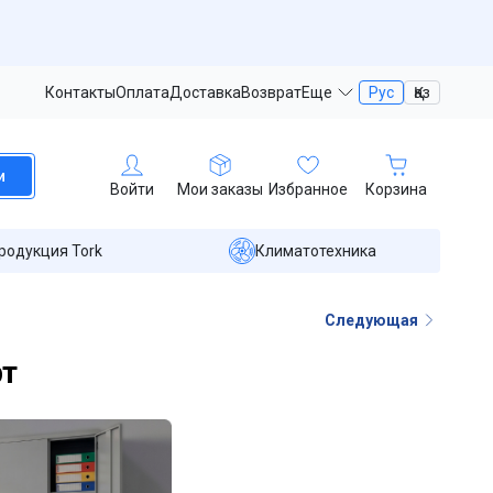
Контакты
Оплата
Доставка
Возврат
Еще
Рус
Қаз
и
Войти
Мои заказы
Избранное
Корзина
родукция Tork
Климатотехника
Следующая
рт