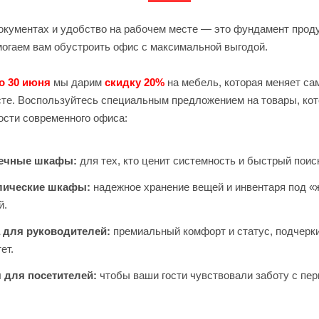
окументах и удобство на рабочем месте — это фундамент проду
огаем вам обустроить офис с максимальной выгодой.
по 30 июня
мы дарим
скидку 20%
на мебель, которая меняет с
те. Воспользуйтесь специальным предложением на товары, ко
ости современного офиса:
течные шкафы:
для тех, кто ценит системность и быстрый пои
лические шкафы:
надежное хранение вещей и инвентаря под «
й.
 для руководителей:
премиальный комфорт и статус, подчер
ет.
 для посетителей:
чтобы ваши гости чувствовали заботу с пе