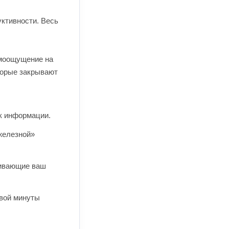
ктивности. Весь
амоощущение на
торые закрывают
ск информации.
железной»
кивающие ваш
рвой минуты