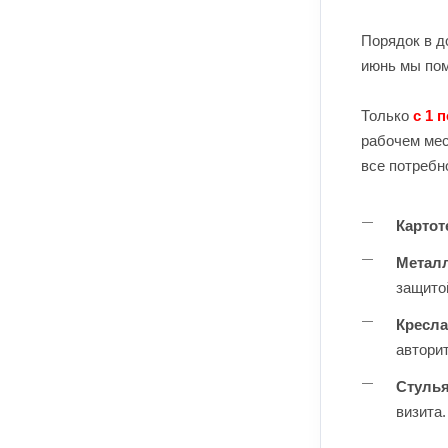
Порядок в д
июнь мы пом
Только
с 1 
рабочем мес
все потребн
Карто
Метал
защито
Кресла
авторит
Стулья
визита.