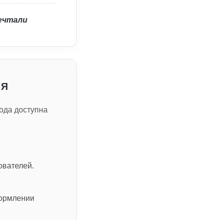
мечтали
ИЯ
ода доступна
ователей.
формлении