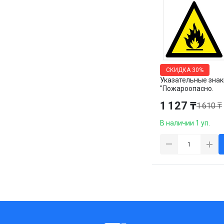
СКИДКА
30%
Указательные знак
"Пожароопасно.
Легковоспламеня
1 127 ₸
1 610 ₸
вещества", 220*22
10 шт/упак
В наличии 1 уп.