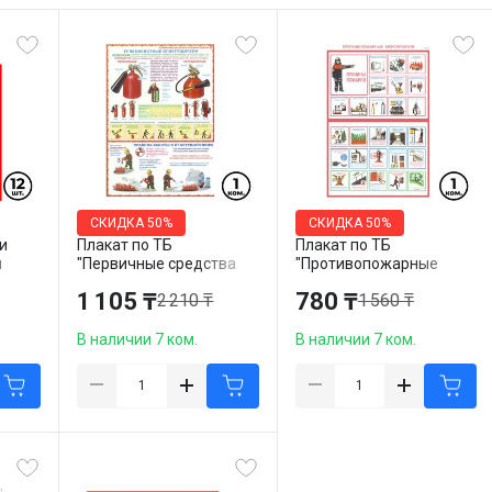
СКИДКА
50%
СКИДКА
50%
и
Плакат по ТБ
Плакат по ТБ
я
"Первичные средства
"Противопожарные
ки",
пожаротушения",
мероприятия", размер
1 105 ₸
780 ₸
2 210 ₸
1 560 ₸
/упак
размер 400*600 мм, 3
400*600 мм, 2 шт/упак
шт/ упак
В наличии 7 ком.
В наличии 7 ком.