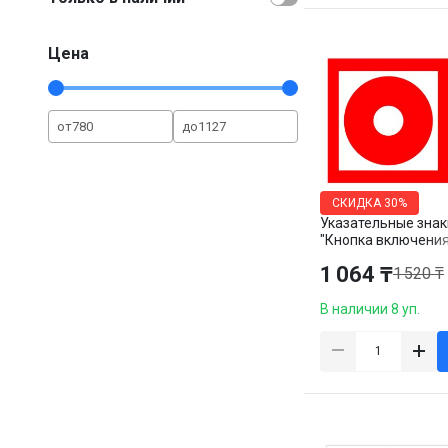
Цена
от
до
СКИДКА
30%
Указательные знак
"Кнопка включени
пожарной автомати
1 064 ₸
1 520 ₸
100*100 мм, 12 шт
В наличии 8 уп.