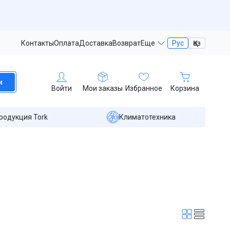
Контакты
Оплата
Доставка
Возврат
Еще
Рус
Қаз
и
Войти
Мои заказы
Избранное
Корзина
родукция Tork
Климатотехника