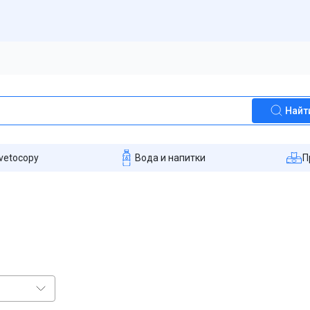
Найт
vetocopy
Вода и напитки
П