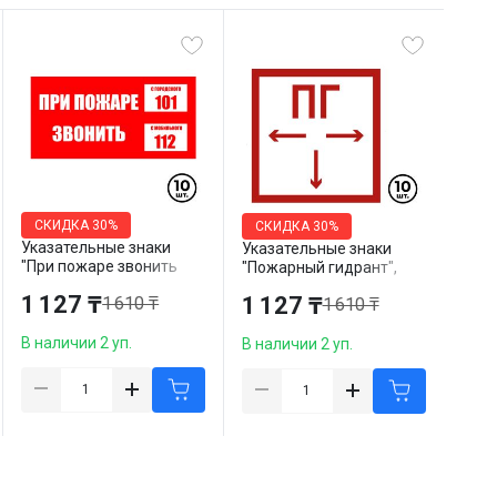
СКИДКА
30%
СКИДКА
30%
Указательные знаки
Указательные знаки
"При пожаре звонить
"Пожарный гидрант",
101, моб.112", 200*100
200*200 мм, 10 шт/упак
1 127 ₸
1 127 ₸
1 610 ₸
1 610 ₸
мм, 10 шт/упак
В наличии 2 уп.
В наличии 2 уп.