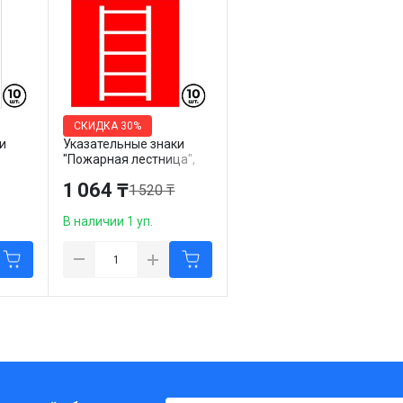
СКИДКА
30%
и
Указательные знаки
"Пожарная лестница",
ющие
200*200 мм, 10 шт/упак
1 064 ₸
1 520 ₸
0 мм,
В наличии 1 уп.